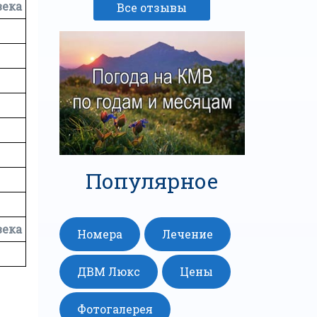
века
Все отзывы
Популярное
века
Номера
Лечение
ДВМ Люкс
Цены
Фотогалерея