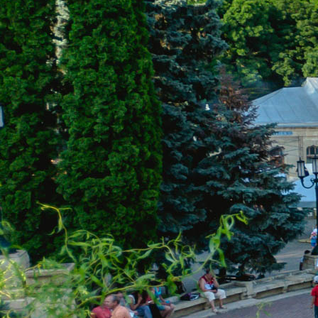
КОНТА
ЕДИНОЙ СЛУЖБ
8 (800) 55-1
звонок)
kurortinfo@
АДРЕС САНАТО
357600, г. Есс