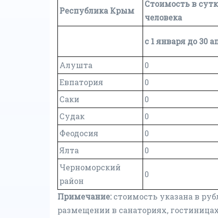
Стоимость в сутк
Республика Крым
человека
с 1 января до 30 
Алушта
0
Евпатория
0
Саки
0
Судак
0
Феодосия
0
Ялта
0
Черноморский
0
район
Примечание:
cтоимость указана в руб
размещении в санаториях, гостиницах,