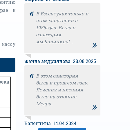
звитию
«
крае и
В Ессентуках только в
этом санатории с
1986года. Была в
санатории
»
им.Калинина!...
 кассу
жанна андриянова 28.08.2025
«
В этом санатории
века
была в прошлом году.
Лечения и питания
было на отлично.
»
Медра...
Валентина 14.04.2024