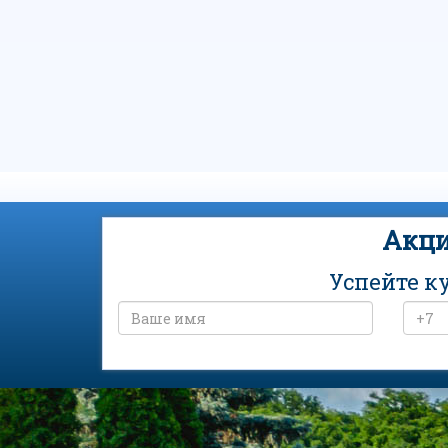
Акци
Успейте к
Санаторий «Россия» на карте