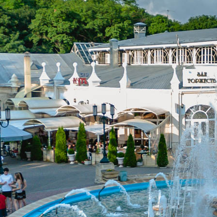
КТЫ
Ы БРОНИРОВАНИЯ:
5-303
(Бесплатный
mail.ru
РИЯ:
ентуки, ул. Разумовского, 7.