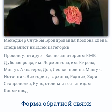
Менеджер Службы Бронирования Козлова Елена,
специалист высшей категории.
Проконсультирует Вас по санаториям КМВ:
Дубовая роща, им. Лермонтова, им. Кирова,
Машук Акватерм, Дон, Лесная поляна, Машук,
Источник, Виктория , Тарханы, Родник, Зори
Ставрополья, Руно, отелям и гостиницам
Кавминвод
Форма обратной связи