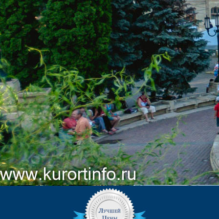
КОНТАКТЫ
ЕДИНОЙ СЛУЖБЫ БРОНИРОВАНИЯ:
8 (800) 55-15-303
(Бесплатный звонок)
kurortinfo@mail.ru
АДРЕС САНАТОРИЯ:
357600, г. Ессентуки, ул.
Разумовского, 7.