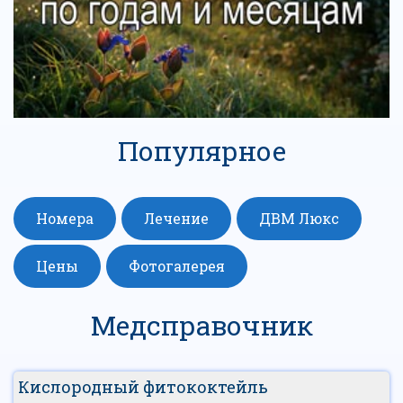
Популярное
Номера
Лечение
ДВМ Люкс
Цены
Фотогалерея
Медсправочник
Кислородный фитококтейль